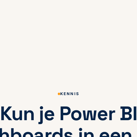
KENNIS
Kun je Power B
hboards in een