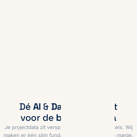
Dé
AI
&
Data
-specialist
voor de
bouw en infra
Je projectdata zit verspreid over tientallen Excels. Wij
maken er één slim fundament van, met grip op marge,