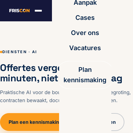
Aanpak
Cases
Over ons
Vacatures
DIENSTEN · AI
Offertes vergelijken in
Plan
minuten, niet in een middag
kennismaking
Praktische AI voor de bouw: offertes naast je begroting,
contracten bewaakt, documenten teruggevonden.
Plan een kennismaking
Alle diensten