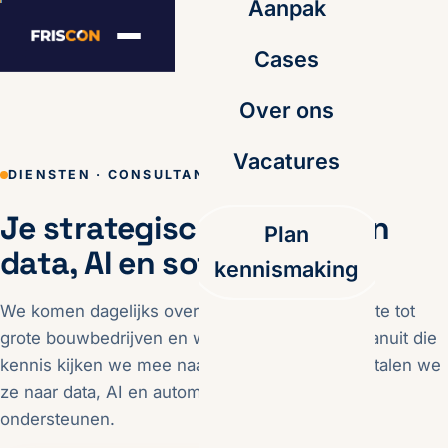
Aanpak
Cases
Over ons
Vacatures
DIENSTEN · CONSULTANCY
Je strategische partner in
Plan
data, AI en software
kennismaking
We komen dagelijks over de vloer bij middelgrote tot
grote bouwbedrijven en weten wat er speelt. Vanuit die
kennis kijken we mee naar je processen en vertalen we
ze naar data, AI en automatisering die echt
ondersteunen.