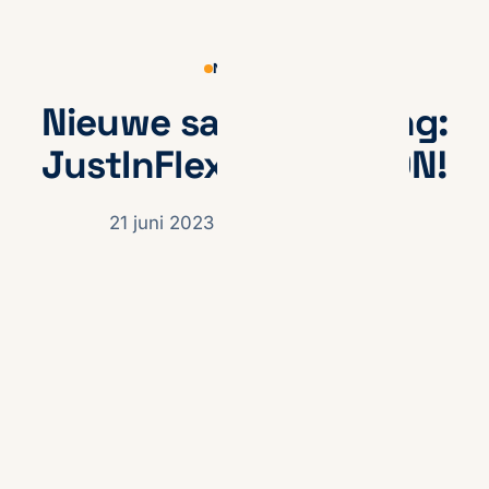
NIEUWS
Nieuwe samenwerking:
JustInFlex en FRISCON!
21 juni 2023
· Zhenja Gnezdilov