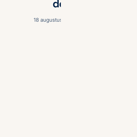
don'ts
18 augustus 2025
· Max Steg