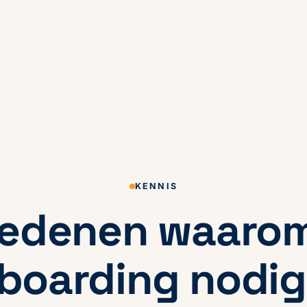
KENNIS
redenen waarom
boarding nodig