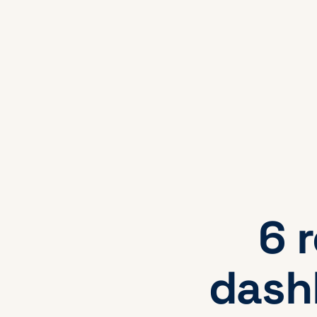
6 
dash