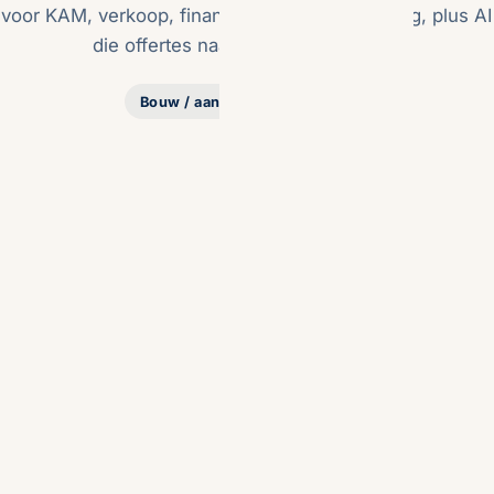
voor KAM, verkoop, finance, inkoop en planning, plus AI
die offertes naast de begroting legt.
Bouw / aannemerij
Twello